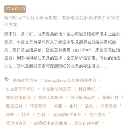
2024-01-29
睡眠呼吸中止症治療全攻略：有效改善打鼾與呼吸中止的最
佳方案
睡不好、常打鼾、白天容易疲倦？這些可能是睡眠呼吸中止症的
警訊。本篇文章將帶您深入了解這項常見卻易被忽略的睡眠疾
病，從日常生活調整、醫療器材應用（如 CPAP、牙套與電位治
療器）到手術與輔助工具的選擇，全面解析最實用、有效的治療
方法，讓您重新找回夜間深層睡眠與白天的專注活力......
睡眠改善方法
DeepZleep 智能睡眠養生器
心血管疾病預防
非藥物睡眠改善
科技助眠
醫師健康建議
非侵入式療法
提升睡眠品質
睡眠科技
醫療器材
呼吸暫停
猝死
止鼾
缺氧
深層睡眠
呼吸
打呼
打鼾
睡眠呼吸中止症
電位療法
電位治療器
從睡眠中創造健康
調節自律神經