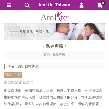
0
AmLife Taiwan
會員登入
繁體中文
會員註冊
忘記密碼
訂單查詢
/ 保健專欄 /
追蹤清單
首頁
保健專欄
匯款通知
Tag : 調節自律神經
2023-12-12
電位療法是甚麼？
電位療法是一種物理療法，免藥、免針、非侵入性，利用電位產
生的電場作用在人體，改變體內正負離子的分佈，增加血液循環
和代謝功能，可幫助自律神經調節，改善失眠、緩解肩膀僵硬、