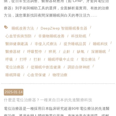
病，從日常生活調整、醫療器材應用（如 CPAP、牙套與電位治
療器）到手術與輔助工具的選擇，全面解析最實用、有效的治療
方法，讓您重新找回夜間深層睡眠與白天的專注活力......
睡眠改善方法
DeepZleep 智能睡眠養生器
心血管疾病預防
非藥物睡眠改善
科技助眠
醫師健康建議
非侵入式療法
提升睡眠品質
睡眠科技
醫療器材
呼吸暫停
猝死
止鼾
缺氧
深層睡眠
呼吸
打呼
打鼾
睡眠呼吸中止症
電位療法
電位治療器
從睡眠中創造健康
調節自律神經
睡眠障礙
心血管保健
物理治療
2025-01-14
什麼是電位治療器？一種來自日本的先進醫療科技
電位治療器是一種採用日本臨床研究超過90年電位療法的先進醫
療設備，透過改變人體細胞電位平衡，有效改善血液循環、緩解