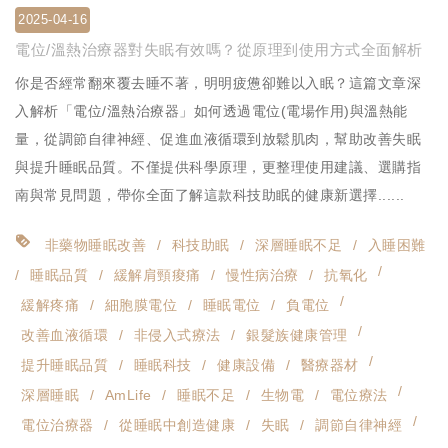
2025-04-16
電位/溫熱治療器對失眠有效嗎？從原理到使用方式全面解析
你是否經常翻來覆去睡不著，明明疲憊卻難以入眠？這篇文章深
入解析「電位/溫熱治療器」如何透過電位(電場作用)與溫熱能
量，從調節自律神經、促進血液循環到放鬆肌肉，幫助改善失眠
與提升睡眠品質。不僅提供科學原理，更整理使用建議、選購指
南與常見問題，帶你全面了解這款科技助眠的健康新選擇......
非藥物睡眠改善
科技助眠
深層睡眠不足
入睡困難
睡眠品質
緩解肩頸痠痛
慢性病治療
抗氧化
緩解疼痛
細胞膜電位
睡眠電位
負電位
改善血液循環
非侵入式療法
銀髮族健康管理
提升睡眠品質
睡眠科技
健康設備
醫療器材
深層睡眠
AmLife
睡眠不足
生物電
電位療法
電位治療器
從睡眠中創造健康
失眠
調節自律神經