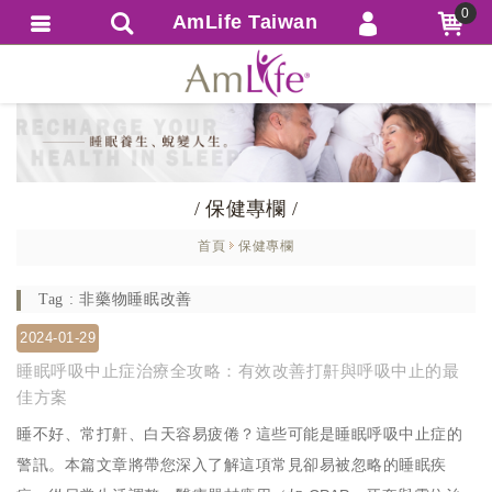
0
AmLife Taiwan
會員登入
繁體中文
會員註冊
忘記密碼
訂單查詢
/ 保健專欄 /
追蹤清單
首頁
保健專欄
匯款通知
Tag : 非藥物睡眠改善
2024-01-29
睡眠呼吸中止症治療全攻略：有效改善打鼾與呼吸中止的最
佳方案
睡不好、常打鼾、白天容易疲倦？這些可能是睡眠呼吸中止症的
警訊。本篇文章將帶您深入了解這項常見卻易被忽略的睡眠疾