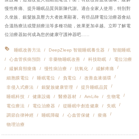
慢性疼痛、提升睡眠品質與新陳代謝。適合全家人使用，特別對
久坐族、銀髮族及壓力大者效果顯著。有些品牌電位治療器會結
合溫熱療法或聲頻療法等多種功能，效果更加卓越。立即了解電
位治療器如何成為您的健康守護神器吧......
睡眠改善方法
DeepZleep 智能睡眠養生器
智能睡眠
心血管疾病預防
非藥物睡眠改善
科技助眠
電位治療
緩解肩頸痠痛
慢性病治療
抗氧化
緩解疼痛
細胞膜電位
睡眠電位
負電位
改善血液循環
非侵入式療法
銀髮族健康管理
提升睡眠品質
睡眠科技
健康設備
醫療器材
AmLife
生物電
電位療法
電位治療器
從睡眠中創造健康
失眠
調節自律神經
睡眠障礙
心血管保健
痠痛
物理治療