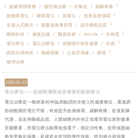
緩解肩頸痠痛
慢性病治療
抗氧化
緩解疼痛
細胞膜電位
睡眠電位
負電位
改善血液循環
非侵入式療法
銀髮族健康管理
提升睡眠品質
睡眠科技
健康設備
醫療器材
AmLife
生物電
電位療法
電位治療器
從睡眠中創造健康
失眠
調節自律神經
睡眠障礙
心血管保健
痠痛
物理治療
2025-01-15
電位療法——從細胞層面改善健康的創新療法
電位治療是一種經過90年臨床驗證的非侵入性健康療法，通過調
節細胞膜的電位平衡，有效提升血液循環、緩解疼痛、促進新陳
代謝，並改善睡眠品質。人體細胞內外的正負電荷電位差對健康
至關重要，而電位療法能釋放負電子，穩定活性氧，從而保護細
胞免受氧化損傷，延緩老化並預防慢性疾病。特別適合肩頸僵