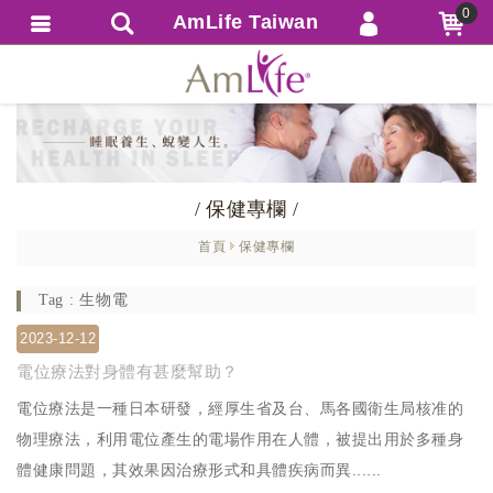
0
AmLife Taiwan
會員登入
繁體中文
會員註冊
忘記密碼
訂單查詢
/ 保健專欄 /
追蹤清單
首頁
保健專欄
匯款通知
Tag : 生物電
2023-12-12
電位療法對身體有甚麼幫助？
電位療法是一種日本研發，經厚生省及台、馬各國衛生局核准的
物理療法，利用電位產生的電場作用在人體，被提出用於多種身
體健康問題，其效果因治療形式和具體疾病而異......