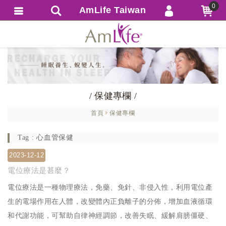
0
AmLife Taiwan
會員登入
繁體中文
會員註冊
忘記密碼
訂單查詢
/ 保健專欄 /
追蹤清單
首頁
保健專欄
匯款通知
Tag : 心血管保健
2023-12-12
電位療法是甚麼？
電位療法是一種物理療法，免藥、免針、非侵入性，利用電位產
生的電場作用在人體，改變體內正負離子的分佈，增加血液循環
和代謝功能，可幫助自律神經調節，改善失眠、緩解肩膀僵硬、