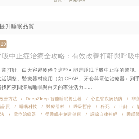
 : 提升睡眠品質
-29
呼吸中止症治療全攻略：有效改善打鼾與呼吸
、常打鼾、白天容易疲倦？這些可能是睡眠呼吸中止症的警訊
生活調整、醫療器材應用（如 CPAP、牙套與電位治療器）
找回夜間深層睡眠與白天的專注活力......
改善方法
DeepZleep 智能睡眠養生器
心血管疾病預防
非
眠品質
睡眠科技
醫療器材
呼吸暫停
猝死
止鼾
法
電位治療器
從睡眠中創造健康
調節自律神經
睡眠