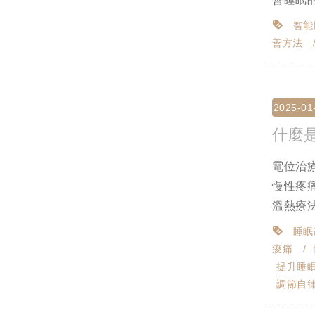
智能
善方法
2025-01
什麼
電位治
慢性疼
溫熱療法
睡眠
痠痛
提升睡
調節自