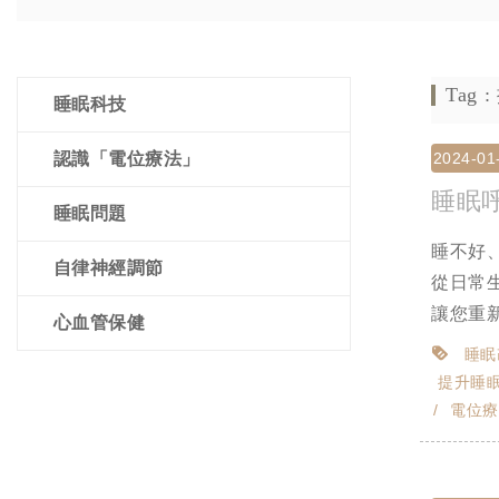
Tag
睡眠科技
認識「電位療法」
2024-01
睡眠
睡眠問題
睡不好
自律神經調節
從日常
讓您重新
心血管保健
睡眠
提升睡
電位療