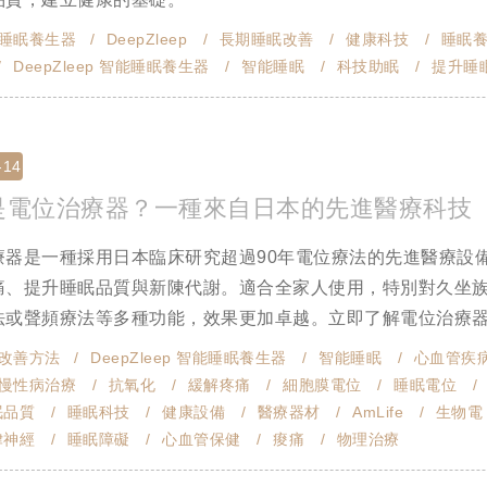
睡眠養生器
DeepZleep
長期睡眠改善
健康科技
睡眠
DeepZleep 智能睡眠養生器
智能睡眠
科技助眠
提升睡
-14
是電位治療器？一種來自日本的先進醫療科技
療器是一種採用日本臨床研究超過90年電位療法的先進醫療設
痛、提升睡眠品質與新陳代謝。適合全家人使用，特別對久坐
或聲頻療法等多種功能，效果更加卓越。立即了解電位治療器如何
改善方法
DeepZleep 智能睡眠養生器
智能睡眠
心血管疾
慢性病治療
抗氧化
緩解疼痛
細胞膜電位
睡眠電位
眠品質
睡眠科技
健康設備
醫療器材
AmLife
生物電
律神經
睡眠障礙
心血管保健
痠痛
物理治療