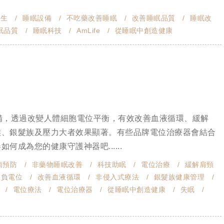
養生
睡眠設備
不吃藥改善睡眠
改善睡眠品質
睡眠改
眠品質
睡眠科技
AmLife
從睡眠中創造健康
備，透過改變人體細胞電位平衡，有效改善血液循環、緩解
族、銀髮族及壓力大者效果顯著。有些品牌電位治療器會結合
成為您的健康守護神器吧......
病預防
非藥物睡眠改善
科技助眠
電位治療
緩解肩頸
負電位
改善血液循環
非侵入式療法
銀髮族健康管理
電位療法
電位治療器
從睡眠中創造健康
失眠