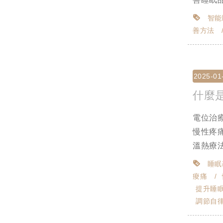
智能
善方法
2025-01
什麼
電位治
慢性疼
溫熱療法
睡眠
痠痛
提升睡
調節自