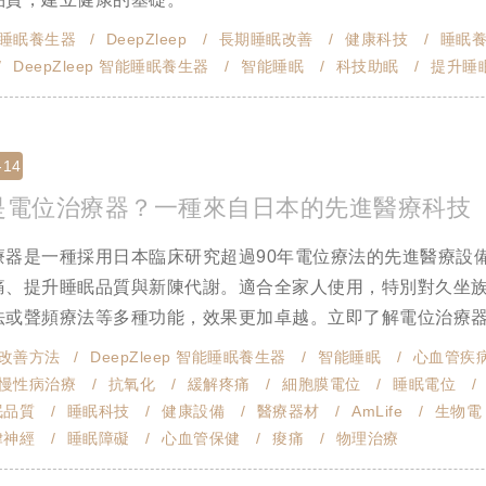
睡眠養生器
DeepZleep
長期睡眠改善
健康科技
睡眠
DeepZleep 智能睡眠養生器
智能睡眠
科技助眠
提升睡
-14
是電位治療器？一種來自日本的先進醫療科技
療器是一種採用日本臨床研究超過90年電位療法的先進醫療設
痛、提升睡眠品質與新陳代謝。適合全家人使用，特別對久坐
或聲頻療法等多種功能，效果更加卓越。立即了解電位治療器如何
改善方法
DeepZleep 智能睡眠養生器
智能睡眠
心血管疾
慢性病治療
抗氧化
緩解疼痛
細胞膜電位
睡眠電位
眠品質
睡眠科技
健康設備
醫療器材
AmLife
生物電
律神經
睡眠障礙
心血管保健
痠痛
物理治療