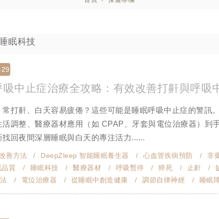
 : 睡眠科技
-29
呼吸中止症治療全攻略：有效改善打鼾與呼吸
、常打鼾、白天容易疲倦？這些可能是睡眠呼吸中止症的警訊
生活調整、醫療器材應用（如 CPAP、牙套與電位治療器）
找回夜間深層睡眠與白天的專注活力......
改善方法
DeepZleep 智能睡眠養生器
心血管疾病預防
非
眠品質
睡眠科技
醫療器材
呼吸暫停
猝死
止鼾
法
電位治療器
從睡眠中創造健康
調節自律神經
睡眠