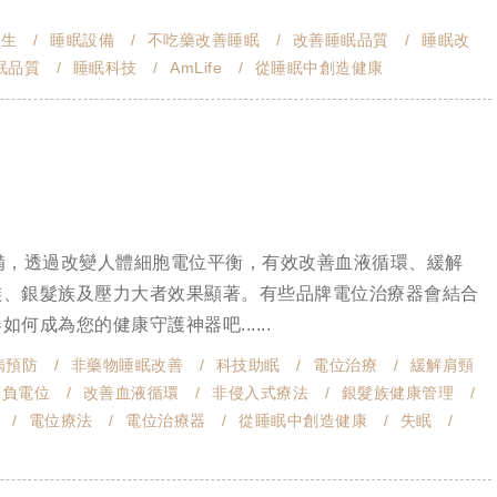
養生
睡眠設備
不吃藥改善睡眠
改善睡眠品質
睡眠改
眠品質
睡眠科技
AmLife
從睡眠中創造健康
備，透過改變人體細胞電位平衡，有效改善血液循環、緩解
族、銀髮族及壓力大者效果顯著。有些品牌電位治療器會結合
成為您的健康守護神器吧......
病預防
非藥物睡眠改善
科技助眠
電位治療
緩解肩頸
負電位
改善血液循環
非侵入式療法
銀髮族健康管理
電位療法
電位治療器
從睡眠中創造健康
失眠