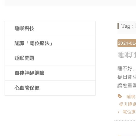
Tag
睡眠科技
認識「電位療法」
2024-01
睡眠
睡眠問題
睡不好
自律神經調節
從日常
讓您重新
心血管保健
睡眠
提升睡
電位療