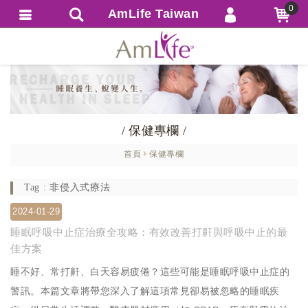
0
AmLife Taiwan
會員登入
繁體中文
會員註冊
忘記密碼
訂單查詢
/ 保健專欄 /
追蹤清單
首頁
保健專欄
匯款通知
Tag : 非侵入式療法
2024-01-29
睡眠呼吸中止症治療全攻略：有效改善打鼾與呼吸中止的最
佳方案
睡不好、常打鼾、白天容易疲倦？這些可能是睡眠呼吸中止症的
警訊。本篇文章將帶您深入了解這項常見卻易被忽略的睡眠疾