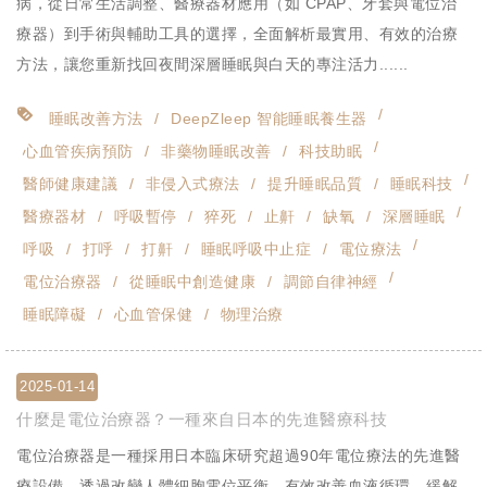
病，從日常生活調整、醫療器材應用（如 CPAP、牙套與電位治
療器）到手術與輔助工具的選擇，全面解析最實用、有效的治療
方法，讓您重新找回夜間深層睡眠與白天的專注活力......
睡眠改善方法
DeepZleep 智能睡眠養生器
心血管疾病預防
非藥物睡眠改善
科技助眠
醫師健康建議
非侵入式療法
提升睡眠品質
睡眠科技
醫療器材
呼吸暫停
猝死
止鼾
缺氧
深層睡眠
呼吸
打呼
打鼾
睡眠呼吸中止症
電位療法
電位治療器
從睡眠中創造健康
調節自律神經
睡眠障礙
心血管保健
物理治療
2025-01-14
什麼是電位治療器？一種來自日本的先進醫療科技
電位治療器是一種採用日本臨床研究超過90年電位療法的先進醫
療設備，透過改變人體細胞電位平衡，有效改善血液循環、緩解