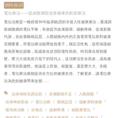
2025-01-15
電位療法——從細胞層面改善健康的創新療法
電位治療是一種經過90年臨床驗證的非侵入性健康療法，通過調
節細胞膜的電位平衡，有效提升血液循環、緩解疼痛、促進新陳
代謝，並改善睡眠品質。人體細胞內外的正負電荷電位差對健康
至關重要，而電位療法能釋放負電子，穩定活性氧，從而保護細
胞免受氧化損傷，延緩老化並預防慢性疾病。特別適合肩頸僵
硬、壓力大或免疫力低下的現代人，這項療法安全高效，成為健
康管理的新趨勢。無論是上班族、銀髮族，還是壓力大、失眠
者，電位療法都能提供全方位的健康支持。了解更多，讓電位療
法為您的健康帶來改變......
自律神經失調症狀
深層睡眠不足
入睡困難
自律神經系統
電位治療
睡眠品質
緩解肩頸痠痛
慢性病治療
抗氧化
緩解疼痛
細胞膜電位
睡眠電位
負電位
改善血液循環
非侵入式療法