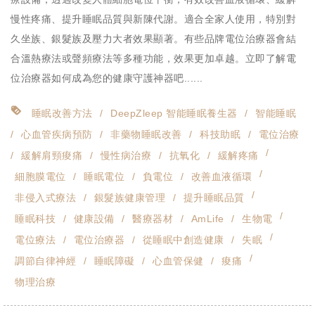
慢性疼痛、提升睡眠品質與新陳代謝。適合全家人使用，特別對
久坐族、銀髮族及壓力大者效果顯著。有些品牌電位治療器會結
合溫熱療法或聲頻療法等多種功能，效果更加卓越。立即了解電
位治療器如何成為您的健康守護神器吧......
睡眠改善方法
DeepZleep 智能睡眠養生器
智能睡眠
心血管疾病預防
非藥物睡眠改善
科技助眠
電位治療
緩解肩頸痠痛
慢性病治療
抗氧化
緩解疼痛
細胞膜電位
睡眠電位
負電位
改善血液循環
非侵入式療法
銀髮族健康管理
提升睡眠品質
睡眠科技
健康設備
醫療器材
AmLife
生物電
電位療法
電位治療器
從睡眠中創造健康
失眠
調節自律神經
睡眠障礙
心血管保健
痠痛
物理治療