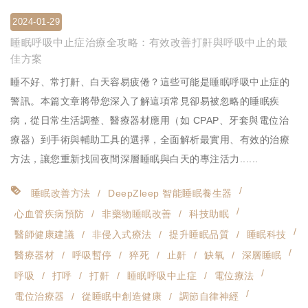
2024-01-29
睡眠呼吸中止症治療全攻略：有效改善打鼾與呼吸中止的最
佳方案
睡不好、常打鼾、白天容易疲倦？這些可能是睡眠呼吸中止症的
警訊。本篇文章將帶您深入了解這項常見卻易被忽略的睡眠疾
病，從日常生活調整、醫療器材應用（如 CPAP、牙套與電位治
療器）到手術與輔助工具的選擇，全面解析最實用、有效的治療
方法，讓您重新找回夜間深層睡眠與白天的專注活力......
睡眠改善方法
DeepZleep 智能睡眠養生器
心血管疾病預防
非藥物睡眠改善
科技助眠
醫師健康建議
非侵入式療法
提升睡眠品質
睡眠科技
醫療器材
呼吸暫停
猝死
止鼾
缺氧
深層睡眠
呼吸
打呼
打鼾
睡眠呼吸中止症
電位療法
電位治療器
從睡眠中創造健康
調節自律神經