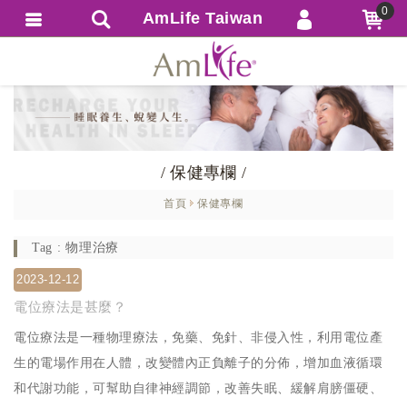
0
AmLife Taiwan
會員登入
繁體中文
會員註冊
忘記密碼
訂單查詢
/ 保健專欄 /
追蹤清單
首頁
保健專欄
匯款通知
Tag : 物理治療
2023-12-12
電位療法是甚麼？
電位療法是一種物理療法，免藥、免針、非侵入性，利用電位產
生的電場作用在人體，改變體內正負離子的分佈，增加血液循環
和代謝功能，可幫助自律神經調節，改善失眠、緩解肩膀僵硬、