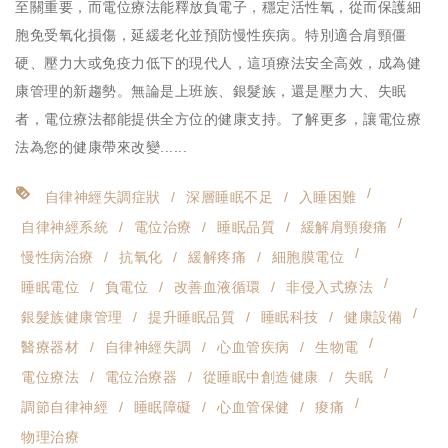
至關重要，而電位療法能釋放負電子，穩定活性氧，從而保護細
胞免受氧化損傷，延緩老化並預防慢性疾病。特別適合肩頸僵
硬、壓力大或免疫力低下的現代人，這項療法安全高效，成為健
康管理的新趨勢。無論是上班族、銀髮族，還是壓力大、失眠
者，電位療法都能提供全方位的健康支持。了解更多，讓電位療
法為您的健康帶來改變......
自律神經失調症狀
深層睡眠不足
入睡困難
自律神經系統
電位治療
睡眠品質
緩解肩頸痠痛
慢性病治療
抗氧化
緩解疼痛
細胞膜電位
睡眠電位
負電位
改善血液循環
非侵入式療法
銀髮族健康管理
提升睡眠品質
睡眠科技
健康設備
醫療器材
自律神經失調
心血管疾病
生物電
電位療法
電位治療器
從睡眠中創造健康
失眠
調節自律神經
睡眠障礙
心血管保健
痠痛
物理治療