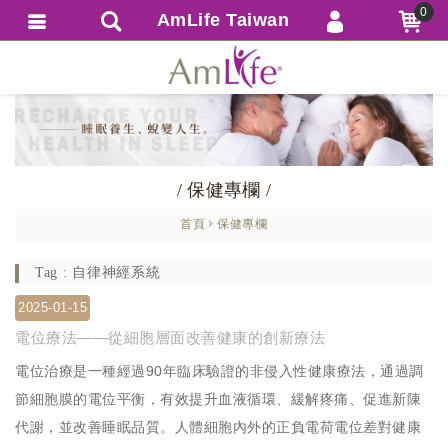
0
AmLife Taiwan
會員登入
繁體中文
會員註冊
忘記密碼
訂單查詢
/ 保健專欄 /
追蹤清單
首頁
保健專欄
匯款通知
Tag : 自律神經系統
2025-01-15
電位療法——從細胞層面改善健康的創新療法
電位治療是一種經過90年臨床驗證的非侵入性健康療法，通過調
節細胞膜的電位平衡，有效提升血液循環、緩解疼痛、促進新陳
代謝，並改善睡眠品質。人體細胞內外的正負電荷電位差對健康