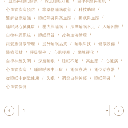
血壓與睡眠關係
深度睡眠好處
自律神經與睡眠
心血管疾病預防
非藥物睡眠改善
科技助眠
醫師健康建議
睡眠障礙與高血壓
睡眠與血壓
睡眠與心臟健康
壓力與睡眠
深層睡眠不足
入睡困難
自律神經系統
睡眠品質
改善血液循環
銀髮族健康管理
提升睡眠品質
睡眠科技
健康設備
醫療器材
呼吸暫停
心肌梗塞
動脈硬化
自律神經失調
深層睡眠
睡眠不足
高血壓
心臟病
心血管疾病
睡眠呼吸中止症
電位療法
電位治療器
從睡眠中創造健康
失眠
調節自律神經
睡眠障礙
心血管保健