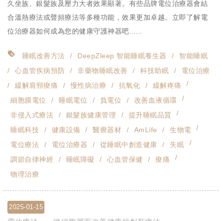
久坐族、銀髮族及壓力大者效果顯著。有些品牌電位治療器會結
合溫熱療法或聲頻療法等多種功能，效果更加卓越。立即了解電
位治療器如何成為您的健康守護神器吧......
睡眠改善方法
DeepZleep 智能睡眠養生器
智能睡眠
心血管疾病預防
非藥物睡眠改善
科技助眠
電位治療
緩解肩頸痠痛
慢性病治療
抗氧化
緩解疼痛
細胞膜電位
睡眠電位
負電位
改善血液循環
非侵入式療法
銀髮族健康管理
提升睡眠品質
睡眠科技
健康設備
醫療器材
AmLife
生物電
電位療法
電位治療器
從睡眠中創造健康
失眠
調節自律神經
睡眠障礙
心血管保健
痠痛
物理治療
2025-01-15