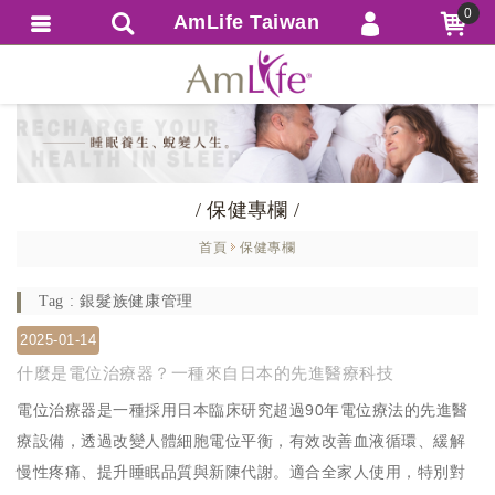
0
AmLife Taiwan
會員登入
繁體中文
會員註冊
忘記密碼
訂單查詢
/ 保健專欄 /
追蹤清單
首頁
保健專欄
匯款通知
Tag : 銀髮族健康管理
2025-01-14
什麼是電位治療器？一種來自日本的先進醫療科技
電位治療器是一種採用日本臨床研究超過90年電位療法的先進醫
療設備，透過改變人體細胞電位平衡，有效改善血液循環、緩解
慢性疼痛、提升睡眠品質與新陳代謝。適合全家人使用，特別對