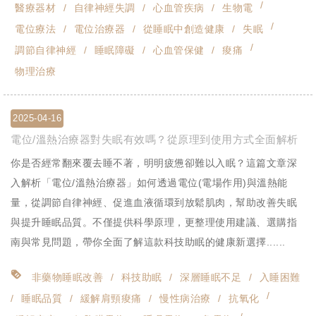
醫療器材
自律神經失調
心血管疾病
生物電
電位療法
電位治療器
從睡眠中創造健康
失眠
調節自律神經
睡眠障礙
心血管保健
痠痛
物理治療
2025-04-16
電位/溫熱治療器對失眠有效嗎？從原理到使用方式全面解析
你是否經常翻來覆去睡不著，明明疲憊卻難以入眠？這篇文章深
入解析「電位/溫熱治療器」如何透過電位(電場作用)與溫熱能
量，從調節自律神經、促進血液循環到放鬆肌肉，幫助改善失眠
與提升睡眠品質。不僅提供科學原理，更整理使用建議、選購指
南與常見問題，帶你全面了解這款科技助眠的健康新選擇......
非藥物睡眠改善
科技助眠
深層睡眠不足
入睡困難
睡眠品質
緩解肩頸痠痛
慢性病治療
抗氧化