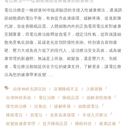
電位療法——從細胞層面改善健康的創新療法
電位治療是一種經過90年臨床驗證的非侵入性健康療法，通過調
節細胞膜的電位平衡，有效提升血液循環、緩解疼痛、促進新陳
代謝，並改善睡眠品質。人體細胞內外的正負電荷電位差對健康
至關重要，而電位療法能釋放負電子，穩定活性氧，從而保護細
胞免受氧化損傷，延緩老化並預防慢性疾病。特別適合肩頸僵
硬、壓力大或免疫力低下的現代人，這項療法安全高效，成為健
康管理的新趨勢。無論是上班族、銀髮族，還是壓力大、失眠
者，電位療法都能提供全方位的健康支持。了解更多，讓電位療
法為您的健康帶來改變......
自律神經失調症狀
深層睡眠不足
入睡困難
自律神經系統
電位治療
睡眠品質
緩解肩頸痠痛
慢性病治療
抗氧化
緩解疼痛
細胞膜電位
睡眠電位
負電位
改善血液循環
非侵入式療法
銀髮族健康管理
提升睡眠品質
睡眠科技
健康設備