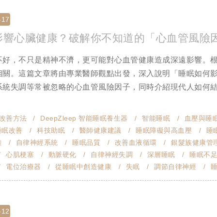
-17
影響心臟健康？破解你不知道的「心血管風險
不好，不只是精神不濟，更可能對心血管健康造成深遠影響。
相關。這篇文章將由專業醫師觀點出發，深入說明「睡眠如何
系統失調等常被忽略的心血管風險因子，同時介紹現代人如何
改善方法
DeepZleep 智能睡眠養生器
智能睡眠
血壓與睡
睡眠改善
科技助眠
醫師健康建議
睡眠障礙與高血壓
睡
難
自律神經系統
睡眠品質
改善血液循環
銀髮族健康管
心肌梗塞
動脈硬化
自律神經失調
深層睡眠
睡眠不
電位治療器
從睡眠中創造健康
失眠
調節自律神經
-12