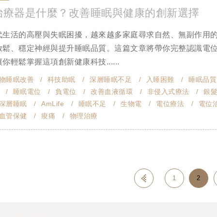
治療器是什麼？改善睡眠與健康的創新選擇
代生活的高壓與失眠困擾，越來越多家庭尋求自然、無副作用
放鬆、穩定神經與提升睡眠品質。這篇文章將帶你完整認識電
你輕鬆掌握這項創新健康科技......
物睡眠改善
科技助眠
深層睡眠不足
入睡困難
睡眠品質
睡眠電位
負電位
改善血液循環
非侵入式療法
銀
深層睡眠
AmLife
睡眠不足
生物電
電位療法
電位
血管保健
痠痛
物理治療
1
2