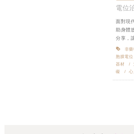
電位
面對現
助身體
分享，讓
非藥
胞膜電位
器材
礙
心