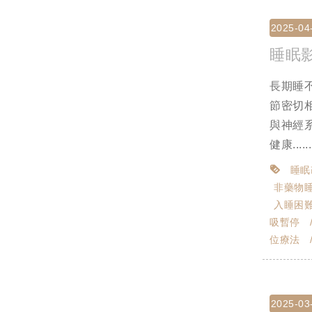
2025-04
睡眠
長期睡
節密切
與神經
健康......
睡眠
非藥物
入睡困
吸暫停
位療法
2025-03