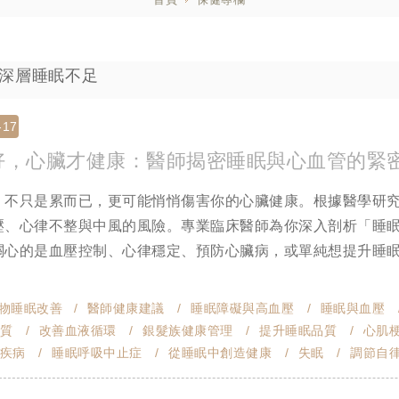
 : 深層睡眠不足
-17
好，心臟才健康：醫師揭密睡眠與心血管的緊
，不只是累而已，更可能悄悄傷害你的心臟健康。根據醫學研
壓、心律不整與中風的風險。專業臨床醫師為你深入剖析「睡
關心的是血壓控制、心律穩定、預防心臟病，或單純想提升睡
物睡眠改善
醫師健康建議
睡眠障礙與高血壓
睡眠與血壓
質
改善血液循環
銀髮族健康管理
提升睡眠品質
心肌
疾病
睡眠呼吸中止症
從睡眠中創造健康
失眠
調節自